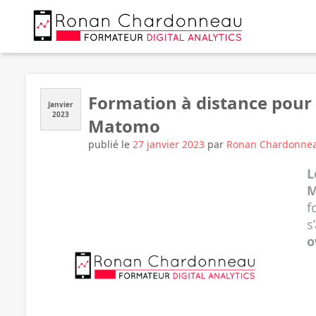
Formation à distance pour 
Janvier
2023
Matomo
publié le
27 janvier 2023
par
Ronan Chardonne
L
M
f
s
o