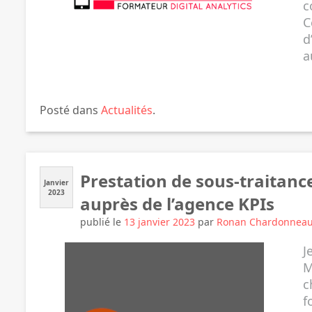
c
C
d
a
Posté dans
Actualités
.
Prestation de sous-traitan
Janvier
2023
auprès de l’agence KPIs
publié le
13 janvier 2023
par
Ronan Chardonnea
J
M
c
f