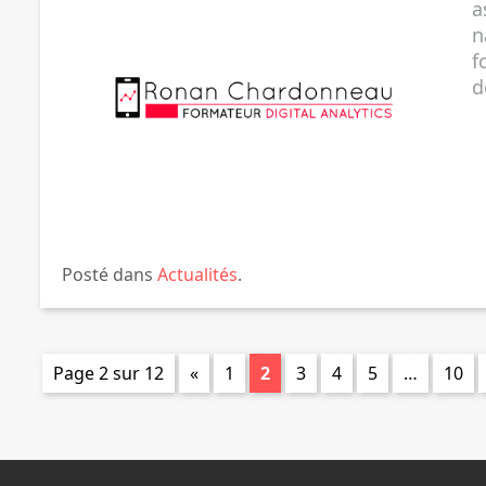
a
n
f
d
Posté dans
Actualités
.
Page 2 sur 12
«
1
2
3
4
5
…
10