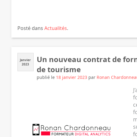
Posté dans
Actualités
.
Un nouveau contrat de fo
Janvier
2023
de tourisme
publié le
18 janvier 2023
par
Ronan Chardonnea
J
f
c
f
m
s
f