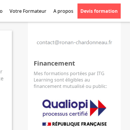
mo
Votre Formateur
A propos
Devis formation
Financement
ur
Mes formations portées par ITG
te
Learning sont éligibles au
financement mutualisé ou public: