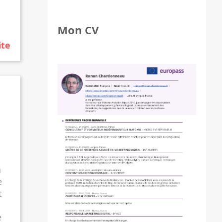
Mon CV
ite
a
e
t
e