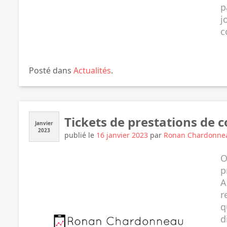
p
j
c
Posté dans
Actualités
.
Tickets de prestations de
Janvier
2023
publié le
16 janvier 2023
par
Ronan Chardonne
O
p
A
r
q
d