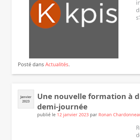
i
d
s
Posté dans
Actualités
.
Une nouvelle formation à d
Janvier
2023
demi-journée
publié le
12 janvier 2023
par
Ronan Chardonnea
R
d