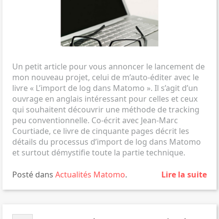
Un petit article pour vous annoncer le lancement de
mon nouveau projet, celui de m’auto-éditer avec le
livre « L’import de log dans Matomo ». Il s’agit d’un
ouvrage en anglais intéressant pour celles et ceux
qui souhaitent découvrir une méthode de tracking
peu conventionnelle. Co-écrit avec Jean-Marc
Courtiade, ce livre de cinquante pages décrit les
détails du processus d’import de log dans Matomo
et surtout démystifie toute la partie technique.
Posté dans
Actualités
Matomo
.
Lire la suite