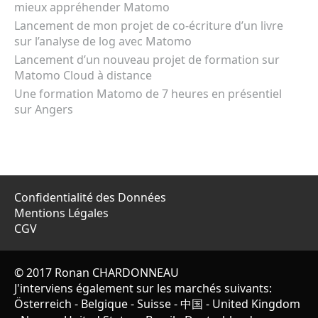
mieux appréhender Matomo
Lancement de mon projet de co-écriture d’un livre
sur l’analyse de log avec Matomo
Lancement d’un nouveau projet de formation sur
Matomo Cloud à distance
Une formation Matomo de 7 heures en présentiel
sur Angers
Confidentialité des Données
Mentions Légales
CGV
© 2017 Ronan CHARDONNEAU
J'interviens également sur les marchés suivants:
Österreich
-
Belgique
-
Suisse
-
中国
-
United Kingdom