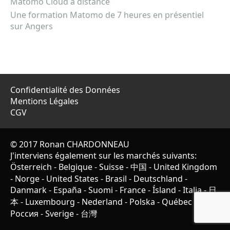
Matomo Cloud à distance
Une formation Matomo de 7 heures en présentiel
sur Angers
Confidentialité des Données
Mentions Légales
CGV
© 2017 Ronan CHARDONNEAU
J'interviens également sur les marchés suivants:
Österreich
-
Belgique
-
Suisse
-
中国
-
United Kingdom
-
Norge
-
United States
-
Brasil
-
Deutschland
-
Danmark
-
España
-
Suomi
-
France
-
Ísland
-
Italia
-
日
本
-
Luxembourg
-
Nederland
-
Polska
-
Québec
-
Россия
-
Sverige
-
台灣