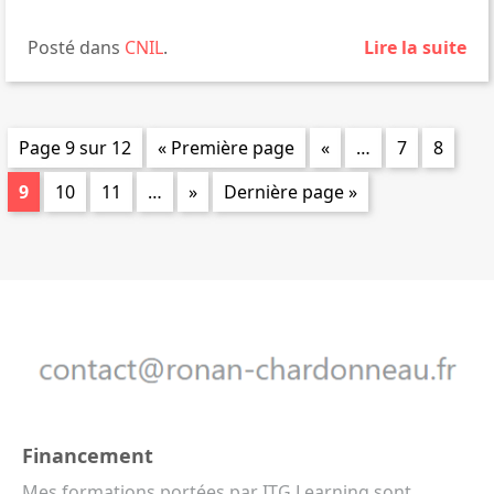
Posté dans
CNIL
.
Lire la suite
Page 9 sur 12
« Première page
«
…
7
8
9
10
11
…
»
Dernière page »
Financement
Mes formations portées par ITG Learning sont